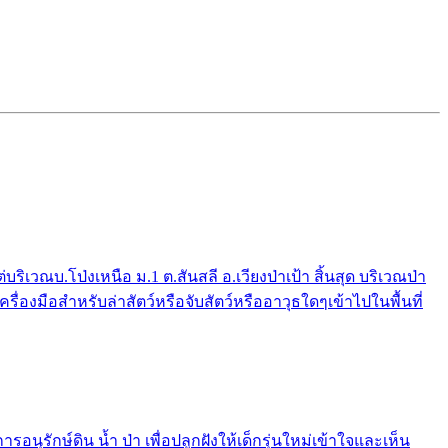
ณบ.โป่งเหนือ ม.1 ต.สันสลี อ.เวียงป่าเป้า สิ้นสุด บริเวณป่า
่องมือสำหรับล่าสัตว์หรือจับสัตว์หรืออาวุธใดๆเข้าไปในพื้นที่
รักษ์ดิน น้ำ ป่า เพื่อปลูกฝังให้เด็กรุ่นใหม่เข้าใจและเห็น