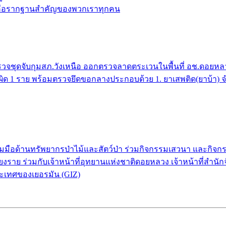
้ คือรากฐานสำคัญของพวกเราทุกคน
จชุดจับกุมสภ.วังเหนือ ออกตรวจลาดตระเวนในพื้นที่ อช.ดอยหลวง 
กระทำผิด 1 ราย พร้อมตรวจยึดขอกลางประกอบด้วย 1. ยาเสพติด(ยาบ้า)
่วมมือด้านทรัพยากรป่าไม้และสัตว์ป่า ร่วมกิจกรรมเสวนา และกิ
งราย ร่วมกับเจ้าหน้าที่อุทยานแห่งชาติดอยหลวง เจ้าหน้าที่สำนัก
ะเทศของเยอรมัน (GIZ)