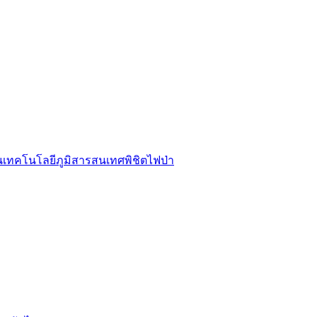
รนเทคโนโลยีภูมิสารสนเทศพิชิตไฟป่า