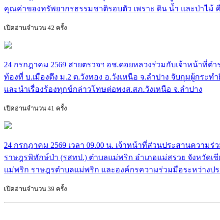
คุณค่าของทรัพยากรธรรมชาติรอบตัว เพราะ ดิน น้ำ และป่าไม
เปิดอ่านจำนวน 42 ครั้ง
24 กรกฎาคม 2569 สายตรวจฯ อช.ดอยหลวงร่วมกับเจ้าหน้าที่ตำรว
ท้องที่ บ.เมืองตึง ม.2 ต.วังทอง อ.วังเหนือ จ.ลำปาง จับกุมผู้
และนำเรื่องร้องทุกข์กล่าวโทษต่อพงส.สภ.วังเหนือ จ.ลำปาง
เปิดอ่านจำนวน 41 ครั้ง
24 กรกฎาคม 2569 เวลา 09.00 น. เจ้าหน้าที่ส่วนประสานความร
ราษฎรพิทักษ์ป่า (รสทป.) ตำบลแม่พริก อำเภอแม่สรวย จังหวัดเชีย
แม่พริก ราษฎรตำบลแม่พริก และองค์กรความร่วมมือระหว่างปร
เปิดอ่านจำนวน 39 ครั้ง